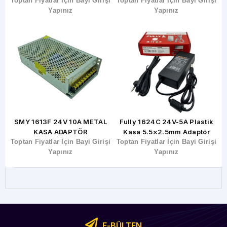
şi
Toptan Fiyatlar İçin Bayi Girişi
Toptan Fiyatlar İçin Bayi Girişi
T
Yapınız
Yapınız
SMY 1613F 24V 10A METAL
Fully 1624C 24V-5A Plastik
KASA ADAPTÖR
Kasa 5.5×2.5mm Adaptör
şi
Toptan Fiyatlar İçin Bayi Girişi
Toptan Fiyatlar İçin Bayi Girişi
T
Yapınız
Yapınız
E-BÜLTEN