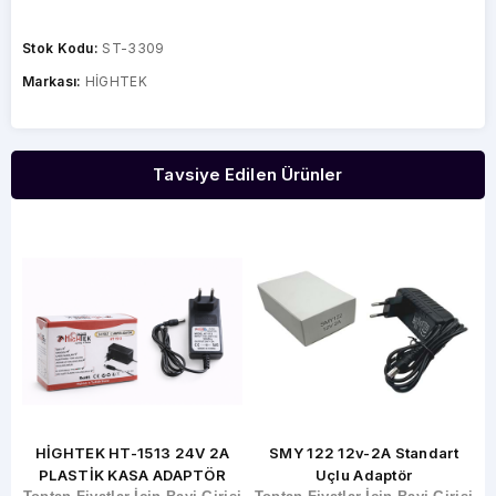
Stok Kodu:
ST-3309
Markası:
HİGHTEK
Tavsiye Edilen Ürünler
L
HİGHTEK HT-1513 24V 2A
SMY 122 12v-2A Standart
PLASTİK KASA ADAPTÖR
Uçlu Adaptör