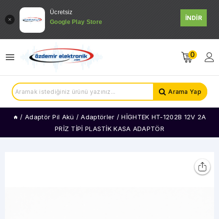
Ücretsiz
İNDİR
Google Play Store
0
Arama Yap
/
Adaptör Pil Akü
/
Adaptörler
/
HİGHTEK HT-1202B 12V 2A
PRİZ TİPİ PLASTİK KASA ADAPTÖR