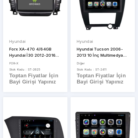
Hyundai
Hyundai
Forx XA-470 4/64GB
Hyundai Tucson 2006-
Hyundai İ30 2012-2016
2013 10 İnç Multimedya
Tuşlu Multimedya
Çerçeve
FOR-X
Diğer
Stok Kodu : ST-2625
Stok Kodu : ST-2411
Toptan Fiyatlar İçin
Toptan Fiyatlar İçin
Bayi Girişi Yapınız
Bayi Girişi Yapınız