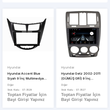
Hyundai
Isuzu
Iveco
MARKALAR
Jeep
Kia
Mazda
Diğer
Mercedes
Mitsubishi
FOR-
X
Nissan
Opel
Peugeot
Hyundai
Hyundai
STOK
Renault
Hyundai Accent Blue
Hyundai Getz 2002-2011
DURUMU
Seat
Siyah 9 İnç Multimedya
(GÜMÜŞ GRİ) 9 İnç
Çerçeve
Multimedya Çerçeve
Skoda
Diğer
Diğer
Suzuki
Stok Kodu : ST-3529
Stok Kodu : ST-3527
Sadece
Toptan Fiyatlar İçin
Toptan Fiyatlar İçin
Stoktakiler
Subaru
Bayi Girişi Yapınız
Bayi Girişi Yapınız
Toyota
Volkswagen