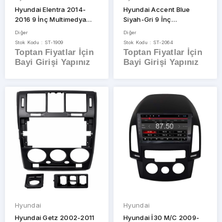
Hyundai Elentra 2014-
Hyundai Accent Blue
2016 9 İnç Multimedya
Siyah-Gri 9 İnç
Çerçevesi
Multimedya Çerçeve
Diğer
Diğer
Stok Kodu : ST-1909
Stok Kodu : ST-2064
Toptan Fiyatlar İçin
Toptan Fiyatlar İçin
Bayi Girişi Yapınız
Bayi Girişi Yapınız
Hyundai
Hyundai
Hyundai Getz 2002-2011
Hyundai İ30 M/C 2009-