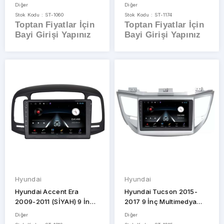
Multimedya Çerçevesi
Çerçevesi
Diğer
Diğer
Stok Kodu : ST-1060
Stok Kodu : ST-1174
Toptan Fiyatlar İçin
Toptan Fiyatlar İçin
Bayi Girişi Yapınız
Bayi Girişi Yapınız
Hyundai
Hyundai
Hyundai Accent Era
Hyundai Tucson 2015-
2009-2011 (SİYAH) 9 İnç
2017 9 İnç Multimedya
Oem Multimedya Teyp
Çerçeve
Diğer
Diğer
Çerçevesi