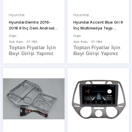
Hyundai
Hyundai
Hyundai Elentra 2016-
Hyundai Accent Blue Gri 9
2018 9 İnç Oem Android
İnç Multimedya Teyp
Teyp Çerçevesi
Çerçevesi
Diğer
Diğer
Stok Kodu : ST-1303
Stok Kodu : ST-1384
Toptan Fiyatlar İçin
Toptan Fiyatlar İçin
Bayi Girişi Yapınız
Bayi Girişi Yapınız