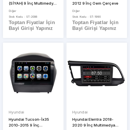
(SİYAH) 9 İnç Multimedya
2012 9 İnç Oem Çerçeve
Çerçeve
Diğer
Diğer
Stok Kodu : ST-2006
Stok Kodu : ST-1990
Toptan Fiyatlar İçin
Toptan Fiyatlar İçin
Bayi Girişi Yapınız
Bayi Girişi Yapınız
Hyundai
Hyundai
Hyundai Tucson-İx35
Hyundai Elentra 2018-
2010-2015 9 İnç
2020 9 İnç Multimedya