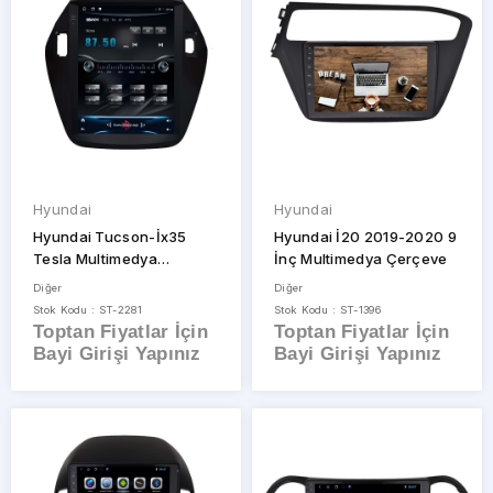
Hyundai
Hyundai
Hyundai Tucson-İx35
Hyundai İ20 2019-2020 9
Tesla Multimedya
İnç Multimedya Çerçeve
Çerçeve
Diğer
Diğer
Stok Kodu : ST-2281
Stok Kodu : ST-1396
Toptan Fiyatlar İçin
Toptan Fiyatlar İçin
Bayi Girişi Yapınız
Bayi Girişi Yapınız