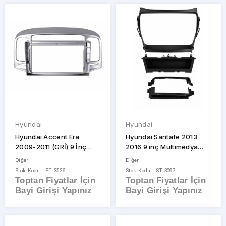
Volvo
Hyundai
Hyundai
Hyundai Accent Era
Hyundai Santafe 2013
2009-2011 (GRİ) 9 İnç
2016 9 inç Multimedya
Oem Multimedya Teyp
Çerçeve
Diğer
Diğer
Çerçevesi
Stok Kodu : ST-3526
Stok Kodu : ST-3097
Toptan Fiyatlar İçin
Toptan Fiyatlar İçin
Bayi Girişi Yapınız
Bayi Girişi Yapınız