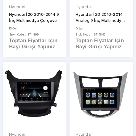
Hyundai
Hyundai
Hyundai İ20 2010-2014 9
Hyundai İ 20 2010-2014
İnç Multimedya Çerçeve
Analog 9 İnç Multimedya
Çerçevesi
Diğer
Diğer
Stok Kodu : ST-1399
Stok Kodu : ST-1846
Toptan Fiyatlar İçin
Toptan Fiyatlar İçin
Bayi Girişi Yapınız
Bayi Girişi Yapınız
Hyundai
Hyundai