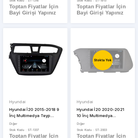
Stok Kodu : ST-1316
Stok Kodu : ST-1915
Toptan Fiyatlar İçin
Toptan Fiyatlar İçin
Bayi Girişi Yapınız
Bayi Girişi Yapınız
Stokta Yok
Hyundai
Hyundai
Hyundai İ20 2015-2018 9
Hyundai İ20 2020-2021
İnç Multimedya Teyp
10 İnç Multimedya
Çerçevesi
Çerçeve
Diğer
Diğer
Stok Kodu : ST-1337
Stok Kodu : ST-2003
Toptan Fiyatlar İçin
Toptan Fiyatlar İçin