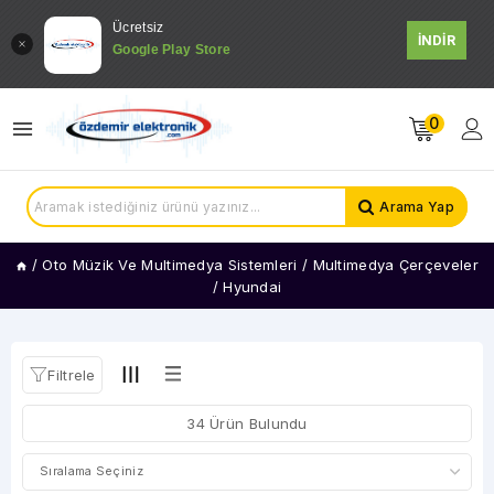
Ücretsiz
İNDİR
Google Play Store
KATEGORİLER
Audi
0
Chrysler
SSANGYONG
Üniversal
Arama Yap
Çerçeveler
Alfa
/
Romeo
Oto Müzik Ve Multimedya Sistemleri
/
Multimedya Çerçeveler
/
Hyundai
Bmw
Chevrolet
Citroen
Dacia
Filtrele
Daıhatsu
34 Ürün Bulundu
Fiat
Ford
Honda