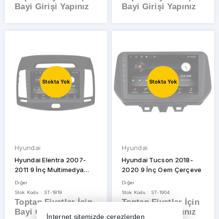
Bayi Girişi Yapınız
Bayi Girişi Yapınız
Stokta Yok
Stokta Yok
Hyundai
Hyundai
Hyundai Elentra 2007-
Hyundai Tucson 2018-
2011 9 İnç Multimedya
2020 9 İnç Oem Çerçeve
Çerçeve
Diğer
Diğer
Stok Kodu : ST-1819
Stok Kodu : ST-1904
Toptan Fiyatlar İçin
Toptan Fiyatlar İçin
Bayi Girişi Yapınız
Bayi Girişi Yapınız
İnternet sitemizde çerezlerden