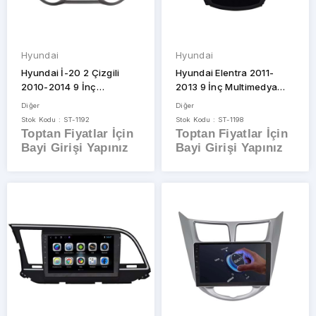
Hyundai
Hyundai
Hyundai İ-20 2 Çizgili
Hyundai Elentra 2011-
2010-2014 9 İnç
2013 9 İnç Multimedya
Multimedya Çerçevesi
Çerçevesi
Diğer
Diğer
Stok Kodu : ST-1192
Stok Kodu : ST-1198
Toptan Fiyatlar İçin
Toptan Fiyatlar İçin
Bayi Girişi Yapınız
Bayi Girişi Yapınız