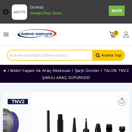
Ücretsiz
İNDİR
Google Play Store
0
Arama Yap
/
Mobil Yaşam Ve Araç Aksesuar
/
Şarjlı Ürünler
/
TALON TNV2
ŞARJLI ARAÇ SÜPÜRGESİ