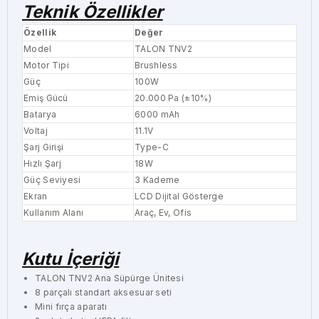
Teknik Özellikler
Özellik
Değer
Model
TALON TNV2
Motor Tipi
Brushless
Güç
100W
Emiş Gücü
20.000 Pa (±10%)
Batarya
6000 mAh
Voltaj
11.1V
Şarj Girişi
Type-C
Hızlı Şarj
18W
Güç Seviyesi
3 Kademe
Ekran
LCD Dijital Gösterge
Kullanım Alanı
Araç, Ev, Ofis
Kutu İçeriği
TALON TNV2 Ana Süpürge Ünitesi
8 parçalı standart aksesuar seti
Mini fırça aparatı