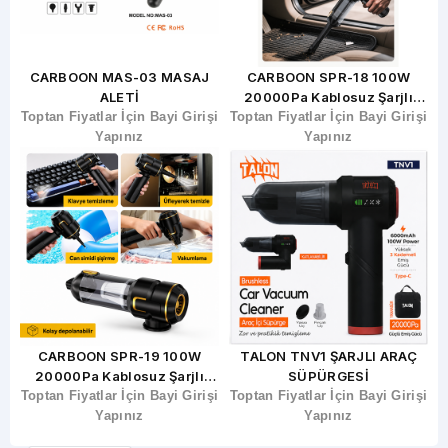
J
CARBOON SPR-18 100W
Carboon CAR-77 12000mAh
20000Pa Kablosuz Şarjlı
Araç Takviye Ve Hava
şi
Toptan Fiyatlar İçin Bayi Girişi
Araç Süpürgesi Ve Hava
Toptan Fiyatlar İçin Bayi Girişi
Kompresörü 45W Type-C
T
Üfleme
Yapınız
Yapınız
TALON TNV1 ŞARJLI ARAÇ
HEADS TY-806 MASAJ ALETİ
SÜPÜRGESİ
Toptan Fiyatlar İçin Bayi Girişi
şi
Toptan Fiyatlar İçin Bayi Girişi
Yapınız
Yapınız