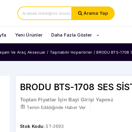
Arama Yap
yfa
Yeni Ürünler
Daha Fazla Göster
Yaşam Ve Araç Aksesuar
/
Taşınabilir Hoparlörler
/
BRODU BTS-1708 S
BRODU BTS-1708 SES SİS
Toptan Fiyatlar İçin Bayi Girişi Yapınız
Temin Edildiğinde Haber Ver
Stok Kodu:
ST-2693