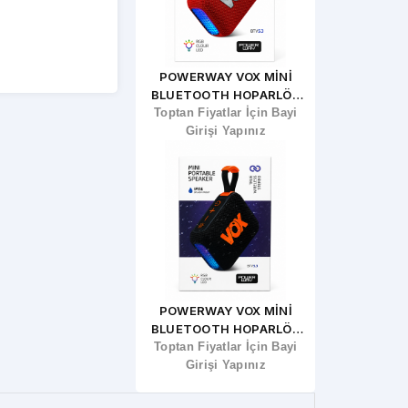
POWERWAY CUBEX
POWERWAY VOX MİNİ
POWERW
UETOOTH HOPARLÖR
BLUETOOTH HOPARLÖR
BLUETOOTH 
ptan Fiyatlar İçin Bayi
(SİYAH)
Toptan Fiyatlar İçin Bayi
(KIRMIZI)
Toptan Fiyatla
(GÜM
Girişi Yapınız
Girişi Yapınız
Girişi Ya
WERWAY CUBEX MİNİ
POWERWAY VOX MİNİ
POWERW
UETOOTH HOPARLÖR
BLUETOOTH HOPARLÖR
BLUETOOTH 
ptan Fiyatlar İçin Bayi
Toptan Fiyatlar İçin Bayi
(SİYAH)
Toptan Fiyatla
(KIRMI
Girişi Yapınız
Girişi Yapınız
Girişi Ya