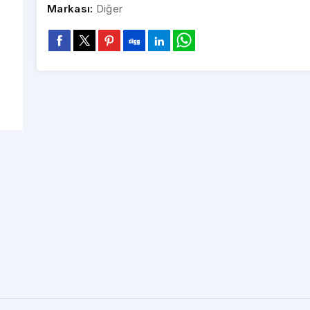
Markası:
Diğer
POWERWAY PROBOX
POWERWAY VOX MİNİ
110W BLUETOOTH
BLUETOOTH HOPARLÖR
BL
Toptan Fiyatlar İçin Bayi
HOPARLÖR
Toptan Fiyatlar İçin Bayi
(GRİ)
To
Girişi Yapınız
Girişi Yapınız
POWERWAY CUBEX
POWERWAY C4
PO
BLUETOOTH HOPARLÖR
BLUETOOTH HOPARLÖR
BL
Toptan Fiyatlar İçin Bayi
(BEYAZ)
Toptan Fiyatlar İçin Bayi
(YEŞİL)
To
Girişi Yapınız
Girişi Yapınız