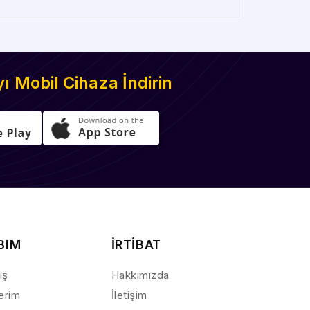
 Mobil Cihaza İndirin
BIM
İRTİBAT
iş
Hakkımızda
lerim
İletişim