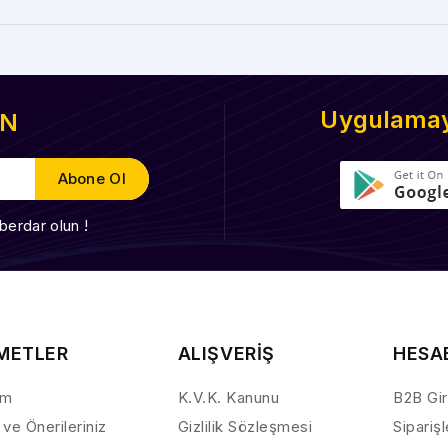
Uygulamayı
EN
berdar olun !
METLER
ALIŞVERİŞ
HESA
ım
K.V.K. Kanunu
B2B Gir
 ve Önerileriniz
Gizlilik Sözleşmesi
Sipariş