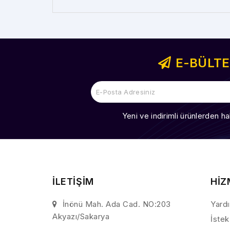
E-BÜLT
Yeni ve indirimli ürünlerden ha
İLETİŞİM
HİZ
İnönü Mah. Ada Cad. NO:203
Yard
Akyazı/Sakarya
İstek