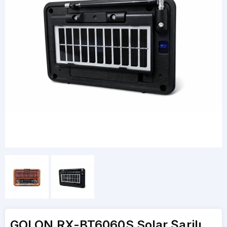
GOLON RX-BT6060S Solar Şarjlı