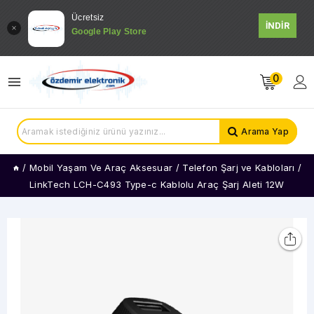
Ücretsiz
İNDİR
Google Play Store
0
Arama Yap
/
Mobil Yaşam Ve Araç Aksesuar
/
Telefon Şarj ve Kabloları
/
LinkTech LCH-C493 Type-c Kablolu Araç Şarj Aleti 12W