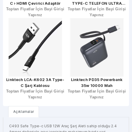
C › HDMI Çevirici Adaptör
TYPE-C TELEFON ULTRA
şi
Toptan Fiyatlar İçin Bayi Girişi
Toptan Fiyatlar İçin Bayi Girişi
HIZLI ŞARJ KABLOSU 67W
T
Yapınız
Yapınız
p-
Linktech LCA-K602 3A Type-
Linktech PD35 Powerbank
C Şarj Kablosu
35w 10000 Mah
şi
Toptan Fiyatlar İçin Bayi Girişi
Toptan Fiyatlar İçin Bayi Girişi
T
Yapınız
Yapınız
Açıklamalar
C493 Safe Type-c USB 12W Araç Şarj Aleti sahip olduğu 2.4
Amper değeriyle araç içerisinde maksimum hızda şarj