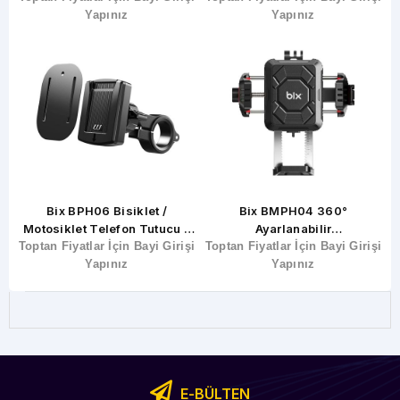
Için ABS Telefon Tutucu
Yapınız
Yapınız
Bix BPH06 Bisiklet /
Bix BMPH04 360°
Motosiklet Telefon Tutucu –
Ayarlanabilir
şi
Toptan Fiyatlar İçin Bayi Girişi
Hızlı Kilit Gidon Tabanlı
Toptan Fiyatlar İçin Bayi Girişi
Motosiklet/Bisiklet Telefon
T
Yapınız
Yapınız
Tutucu
E-BÜLTEN