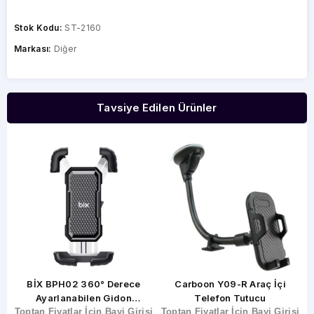
Stok Kodu:
ST-2160
Markası:
Diğer
Tavsiye Edilen Ürünler
ı
BİX BPH02 360° Derece
Carboon Y09-R Araç İçi
n
Ayarlanabilen Gidon
Telefon Tutucu
şi
Toptan Fiyatlar İçin Bayi Girişi
Bağlantılı Bisiklet Motosiklet
Toptan Fiyatlar İçin Bayi Girişi
T