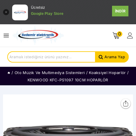
Ücretsiz
İNDİR
Google Play Store
0
Arama Yap
/
Oto Müzik Ve Multimedya Sistemleri
/
Koaksiyel Hoparlör
/
KENWOOD KFC-PS1097 10CM HOPARLÖR