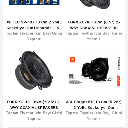
XETEC SP-137 13 Cm 2 Yollu
FORX XC-16 16CM (6.5") 2-
Koaksiyel Oto Hoparlör – 150
WAY COAXIAL SPEAKERS
şi
Toptan Fiyatlar İçin Bayi Girişi
Watt
Toptan Fiyatlar İçin Bayi Girişi
T
Yapınız
Yapınız
M
FORX XC-13 13CM (5.25") 2-
JBL Stage1 51F 13 Cm (5.25")
X
WAY COAXIAL SPEAKERS
2 Yollu Koaksiyel Oto
şi
Toptan Fiyatlar İçin Bayi Girişi
Toptan Fiyatlar İçin Bayi Girişi
Hoparlörü
T
Yapınız
Yapınız