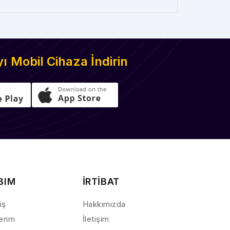
 Mobil Cihaza İndirin
BIM
İRTİBAT
iş
Hakkımızda
lerim
İletişim