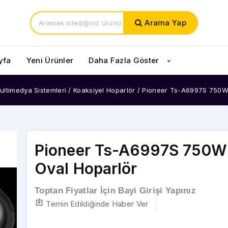
Arama Yap
yfa
Yeni Ürünler
Daha Fazla Göster
ultimedya Sistemleri
/
Koaksiyel Hoparlör
/
Pioneer Ts-A6997S 750W
Pioneer Ts-A6997S 750W
Oval Hoparlör
Toptan Fiyatlar İçin Bayi Girişi Yapınız
Temin Edildiğinde Haber Ver