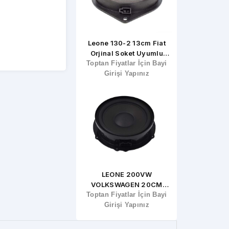
iomax MX-1345 13CM
Leone 130-2 13cm Fiat
Leone HR-69
ETEERLI HOPARLÖR
Orjinal Soket Uyumlu
Hopar
ptan Fiyatlar İçin Bayi
Toptan Fiyatlar İçin Bayi
Hoparlör
Toptan Fiyatla
Girişi Yapınız
Girişi Yapınız
Girişi Ya
rx XC-89 9cm Center
LEONE 200VW
Leone B-4
Koaksiyel Hoparlör
VOLKSWAGEN 20CM
Araçlarına
ptan Fiyatlar İçin Bayi
Orjinal Hoparlor (1 Adet)
Toptan Fiyatlar İçin Bayi
Toptan Fiyatla
Soketine Uy
Girişi Yapınız
Girişi Yapınız
50Rms Hoparl
Girişi Ya
Fiyat