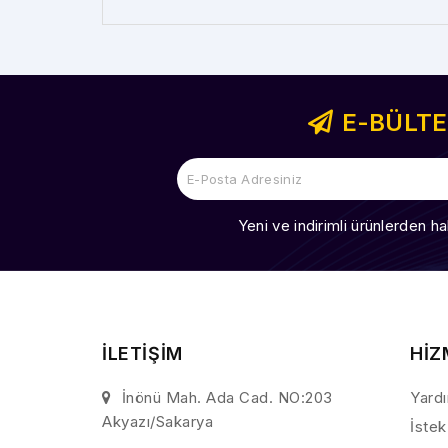
E-BÜLT
Yeni ve indirimli ürünlerden ha
İLETİŞİM
HİZ
İnönü Mah. Ada Cad. NO:203
Yard
Akyazı/Sakarya
İstek