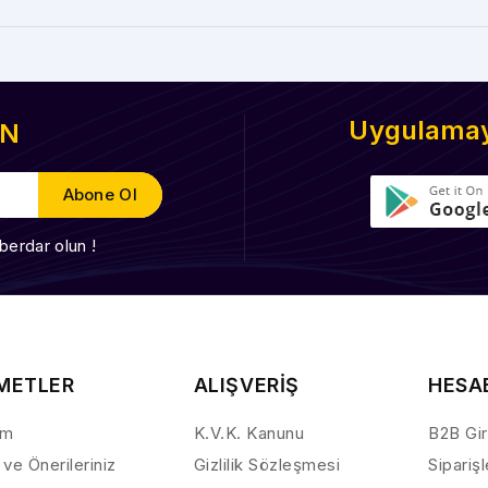
Uygulamayı
EN
berdar olun !
METLER
ALIŞVERİŞ
HESA
ım
K.V.K. Kanunu
B2B Gir
 ve Önerileriniz
Gizlilik Sözleşmesi
Sipariş