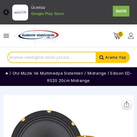
Ücretsiz
İNDİR
Google Play Store
0
Arama Yap
/
Oto Müzik Ve Multimedya Sistemleri
/
Midrange
/
Edison ED-
RS20 20cm Midrange