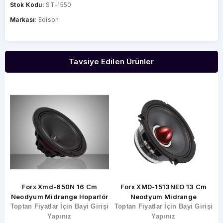
Stok Kodu:
ST-1550
Markası:
Edison
Tavsiye Edilen Ürünler
Forx XMD-1513NEO 13 Cm
Edison ED-R20MD 20 CM
ör
Neodyum Midrange
Midrange
şi
Toptan Fiyatlar İçin Bayi Girişi
Toptan Fiyatlar İçin Bayi Girişi
T
Yapınız
Yapınız