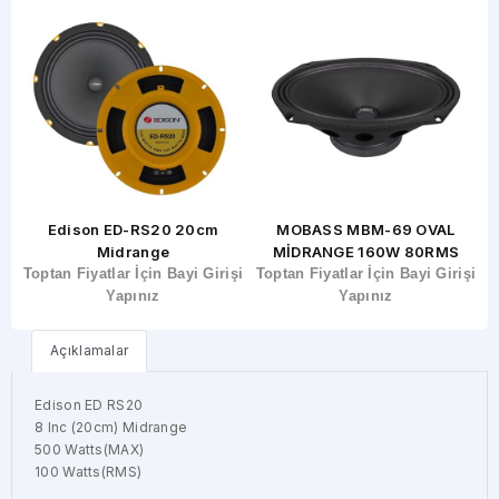
MOBASS MBM-69 OVAL
Forx Xmd-1013N 13cm
MİDRANGE 160W 80RMS
Neodyum Midrange
şi
Toptan Fiyatlar İçin Bayi Girişi
Toptan Fiyatlar İçin Bayi Girişi
T
Yapınız
Yapınız
Açıklamalar
Edison ED RS20
8 Inc (20cm) Midrange
500 Watts(MAX)
100 Watts(RMS)