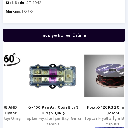
Stok Kodu:
ST-1942
Markası:
FOR-X
Tavsiye Edilen Ürünler
Kv-100 Pas Artı Çoğaltıcı 3
Forx X-120KS 20mm Kablo
Giriş 2 Çıkış
Çorabı
şi
Toptan Fiyatlar İçin Bayi Girişi
Toptan Fiyatlar İçin Bayi Girişi
T
Yapınız
Yapınız