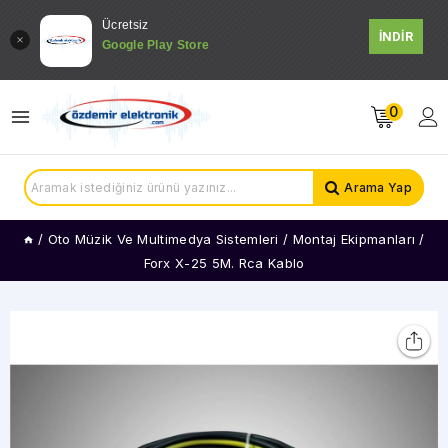
Ücretsiz
İNDİR
Google Play Store
0
Arama Yap
/
Oto Müzik Ve Multimedya Sistemleri
/
Montaj Ekipmanları
/
Forx X-25 5M. Rca Kablo