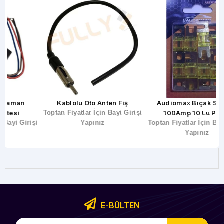
Kablolu Oto Anten Fiş
Audiomax Bıçak Sigorta
Toptan Fiyatlar İçin Bayi Girişi
100Amp 10 Lu Paket
şi
Yapınız
Toptan Fiyatlar İçin Bayi Girişi
T
Yapınız
E-BÜLTEN