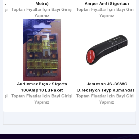
Metre)
Amper Amfi Sigortası
şi
Toptan Fiyatlar İçin Bayi Girişi
Toptan Fiyatlar İçin Bayi Girişi
T
Yapınız
Yapınız
u
Audiomax Bıçak Sigorta
Jameson JS-3SWC
100Amp 10 Lu Paket
Direksiyon Teyp Kumandası
T
şi
Toptan Fiyatlar İçin Bayi Girişi
Toptan Fiyatlar İçin Bayi Girişi
Yapınız
Yapınız