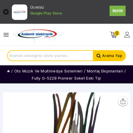
Ücretsiz
İNDİR
Google Play Store
0
Arama Yap
/
Oto Müzik Ve Multimedya Sistemleri
/
Montaj Ekipmanları
/
Fully G-522B Pioneer Soket Eski Tip