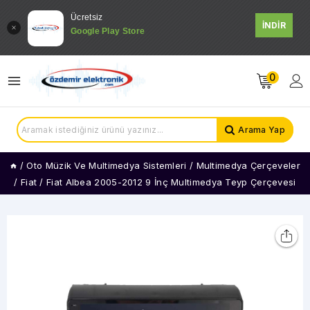
Ücretsiz
İNDİR
Google Play Store
0
Arama Yap
/
Oto Müzik Ve Multimedya Sistemleri
/
Multimedya Çerçeveler
/
Fiat
/
Fiat Albea 2005-2012 9 İnç Multimedya Teyp Çerçevesi