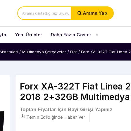
Arama Yap
yfa
Yeni Ürünler
Daha Fazla Göster
Sistemleri
/
Multimedya Çerçeveler
/
Fiat
/
Forx XA-322T Fiat Linea
Forx XA-322T Fiat Linea 
2018 2+32GB Multimedya
Toptan Fiyatlar İçin Bayi Girişi Yapınız
Temin Edildiğinde Haber Ver