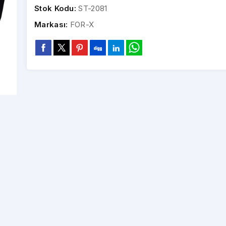
Stok Kodu:
ST-2081
Markası:
FOR-X
Fiat Egea 2016-2018 9
Fiat Stilo 2002-2009 9
Fi
İnç Multimedya Teyp
İnç Multimedya
Toptan Fiyatlar İçin Bayi
Çerçevesi
Toptan Fiyatlar İçin Bayi
Çerçevesi
To
Girişi Yapınız
Girişi Yapınız
Fiat Doblo 2000-2010 9
Fiat Ducato 2021-2023 9
Fi
İnç Multimedya Çerçeve
İnç Multimedya Çerçeve
In
Toptan Fiyatlar İçin Bayi
Toptan Fiyatlar İçin Bayi
To
Girişi Yapınız
Girişi Yapınız