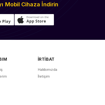
 Mobil Cihaza İndirin
BIM
İRTİBAT
iş
Hakkımızda
lerim
İletişim