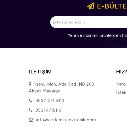
E-BÜLT
Yeni ve indirimli ürünlerden ha
İLETİŞİM
HİZ
İnönü Mah. Ada Cad. NO:203
Yard
Akyazı/Sakarya
İstek
0537 471 5110
05374715110
info@ozdemirelektronik.com