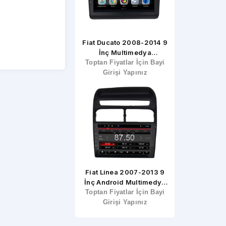
at Bravo 2006-2012 9
Fiat Ducato 2008-2014 9
Suzuki Sx-4/F
İnç Multimedya
İnç Multimedya
2006-2012
ptan Fiyatlar İçin Bayi
Çerçevesi
Toptan Fiyatlar İçin Bayi
Çerçevesi
Toptan Fiyatla
Multimedy
Girişi Yapınız
Girişi Yapınız
Girişi Ya
Çerçev
at Punto 2012 2015 9
Fiat Linea 2007-2013 9
Fiat Doblo 2
ç Multimedya Çerçeve
İnç Android Multimedya
İnç Multime
ptan Fiyatlar İçin Bayi
Toptan Fiyatlar İçin Bayi
Teyp Çerçeve
Toptan Fiyatla
Çerçev
Girişi Yapınız
Girişi Yapınız
Girişi Ya