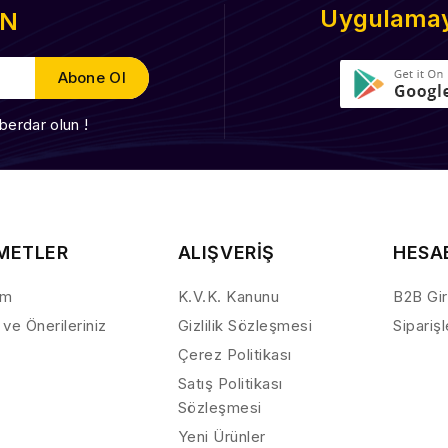
Uygulamayı
EN
berdar olun !
METLER
ALIŞVERİŞ
HESA
ım
K.V.K. Kanunu
B2B Gir
 ve Önerileriniz
Gizlilik Sözleşmesi
Sipariş
Çerez Politikası
Satış Politikası
Sözleşmesi
Yeni Ürünler