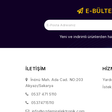
E-BÜLT
Yeni ve indirimli ürünlerden ha
İLETİŞİM
HİZ
İnönü Mah. Ada Cad. NO:203
Yard
Akyazı/Sakarya
İstek
0537 471 5110
05374715110
info@ozdemirelektronik.com