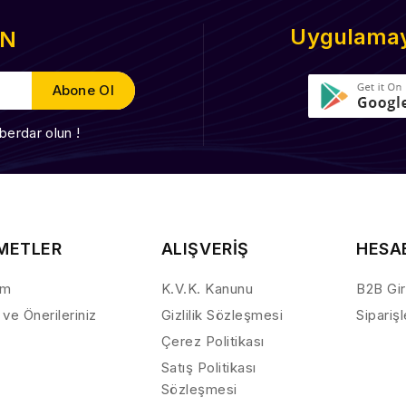
Uygulamayı
EN
berdar olun !
METLER
ALIŞVERİŞ
HESA
ım
K.V.K. Kanunu
B2B Gir
 ve Önerileriniz
Gizlilik Sözleşmesi
Sipariş
Çerez Politikası
Satış Politikası
Sözleşmesi