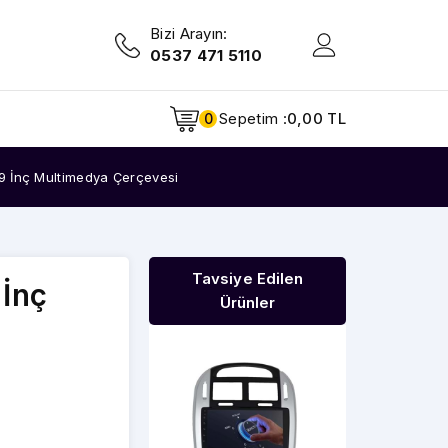
Bizi Arayın:
0537 471 5110
Sepetim :
0,00 TL
0
9 İnç Multimedya Çerçevesi
Tavsiye Edilen
İnç
Ürünler