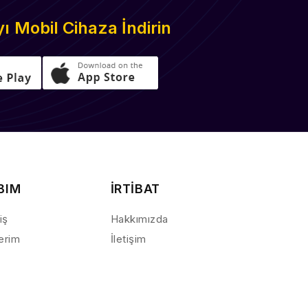
 Mobil Cihaza İndirin
BIM
İRTİBAT
iş
Hakkımızda
lerim
İletişim