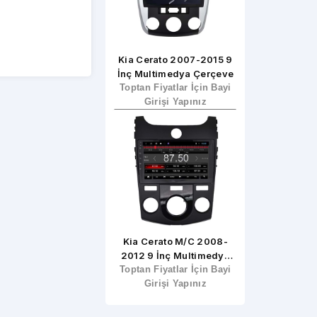
 Cerato K3 2013-2018
Kia Cerato 2007-2015 9
Kia Sorento 2
9 İnç Multimedya
İnç Multimedya Çerçeve
İnç Multimed
ptan Fiyatlar İçin Bayi
Çerçevesi
Toptan Fiyatlar İçin Bayi
Toptan Fiyatla
Girişi Yapınız
Girişi Yapınız
Girişi Ya
a Sorento 2004-2008
Kia Cerato M/C 2008-
Kia Sportage 
Tesla
2012 9 İnç Multimedya
İnç Multimed
ptan Fiyatlar İçin Bayi
Toptan Fiyatlar İçin Bayi
Çerçeve
Toptan Fiyatla
Girişi Yapınız
Girişi Yapınız
Girişi Ya