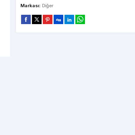
Markası:
Diğer
Kia Rio Picanto 2017-
Kia Sportage 2007-2010
Kia
2020 9 İnç Multimedya
9 İnç Multimedya Teyp
Toptan Fiyatlar İçin Bayi
Çerçevesi
Toptan Fiyatlar İçin Bayi
Çerçevesi
To
Girişi Yapınız
Girişi Yapınız
Kia Rio 2015-2016 9 İnç
Kia Cerato 2008-2012
Ki
Multimedya Teyp
A/C 9 İnç Multimedya
Toptan Fiyatlar İçin Bayi
Çerçevesi
Toptan Fiyatlar İçin Bayi
Çerçeve
To
Girişi Yapınız
Girişi Yapınız