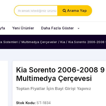
Arama Yap
yfa
Yeni Ürünler
Daha Fazla Göster
a Sistemleri
/
Multimedya Çerçeveler
/
Kia
/
Kia Sorento 2006-2008 
Kia Sorento 2006-2008 9 
Multimedya Çerçevesi
Toptan Fiyatlar İçin Bayi Girişi Yapınız
Stok Kodu:
ST-1834