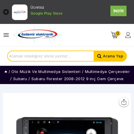
Ücretsiz
İNDİR
Google Play Store
0
Arama Yap
/
Oto Müzik Ve Multimedya Sistemleri
/
Multimedya Çerçeveler
/
Subaru
/
Subaru Forester 2008-2012 9 inç Oem Çerçeve