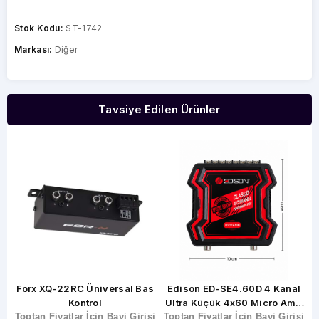
Stok Kodu:
ST-1742
Markası:
Diğer
Tavsiye Edilen Ürünler
l
Forx XQ-22RC Üniversal Bas
Edison ED-SE4.60D 4 Kanal
Kontrol
Ultra Küçük 4x60 Micro Amfi
şi
Toptan Fiyatlar İçin Bayi Girişi
Toptan Fiyatlar İçin Bayi Girişi
128x101x42mm
T