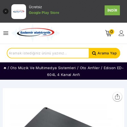
Ücretsiz
İNDİR
Google Play Store
0
Arama Yap
/
Oto Müzik Ve Multimedya Sistemleri
/
Oto Anfiler
/
Edison ED-
604L 4 Kanal Anfi