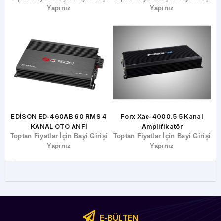
Yapınız
Yapınız
EDİSON ED-460AB 60 RMS 4
Forx Xae-4000.5 5 Kanal
KANAL OTO ANFİ
Amplifikatör
şi
Toptan Fiyatlar İçin Bayi Girişi
Toptan Fiyatlar İçin Bayi Girişi
T
Yapınız
Yapınız
E-BÜLTEN