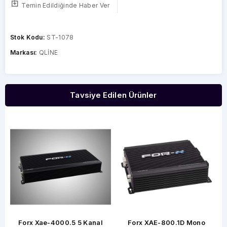
Temin Edildiğinde Haber Ver
Stok Kodu:
ST-1078
Markası:
QLİNE
Tavsiye Edilen Ürünler
x Xae-4000.5 5 Kanal
Forx XAE-800.1D Mono
Forx XQ-