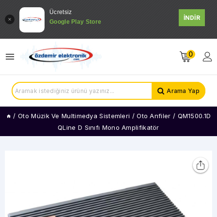
Ücretsiz
İNDİR
Google Play Store
0
Arama Yap
/
Oto Müzik Ve Multimedya Sistemleri
/
Oto Anfiler
/
QM1500.1D
QLine D Sınıfı Mono Amplifikatör