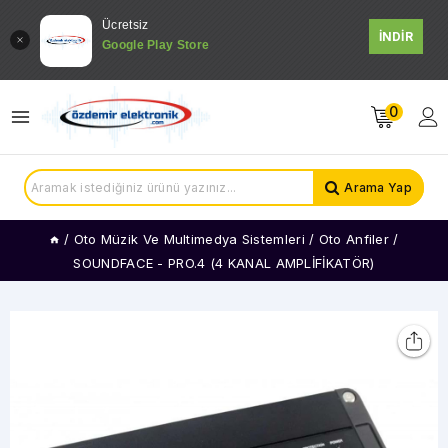
Ücretsiz
İNDİR
Google Play Store
0
Arama Yap
/
Oto Müzik Ve Multimedya Sistemleri
/
Oto Anfiler
/
SOUNDFACE - PRO.4 (4 KANAL AMPLİFİKATÖR)