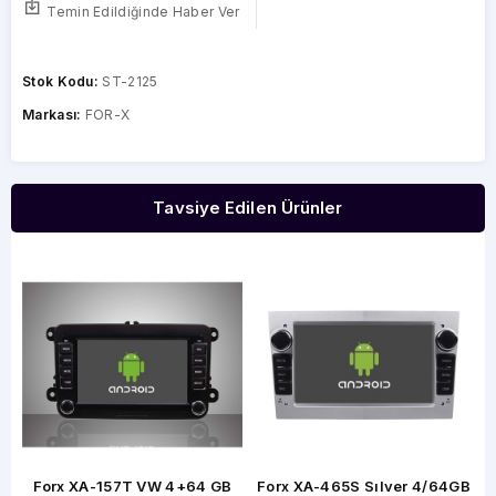
Temin Edildiğinde Haber Ver
Stok Kodu:
ST-2125
Markası:
FOR-X
Tavsiye Edilen Ürünler
Forx XA-157T VW 4+64 GB
Forx XA-465S Sılver 4/64GB