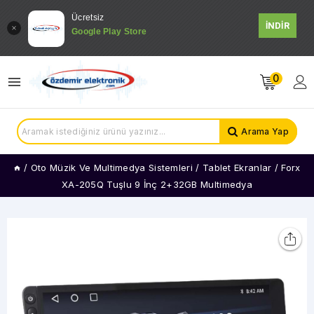
Ücretsiz
İNDİR
Google Play Store
0
Arama Yap
/
Oto Müzik Ve Multimedya Sistemleri
/
Tablet Ekranlar
/
Forx
XA-205Q Tuşlu 9 İnç 2+32GB Multimedya