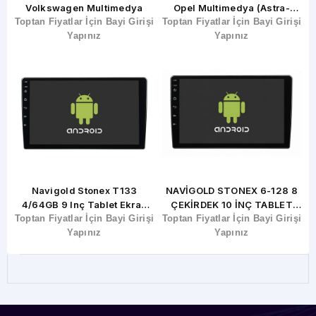
Volkswagen Multimedya
Opel Multimedya (astra-
E
şi
Toptan Fiyatlar İçin Bayi Girişi
Toptan Fiyatlar İçin Bayi Girişi
Corsa-Vectra)
T
Yapınız
Yapınız
Navigold Stonex T133
NAVİGOLD STONEX 6-128 8
4/64GB 9 Inç Tablet Ekran
ÇEKİRDEK 10 İNÇ TABLET
şi
Toptan Fiyatlar İçin Bayi Girişi
CarPlay (Fanlı)
Toptan Fiyatlar İçin Bayi Girişi
EKRAN
T
Yapınız
Yapınız