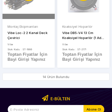
Montaj Ekipmanları
Koaksiyel Hoparlör
Vibe Loc-2 2 Kanal Deck
Vibe DB5-V4 13 Cm
Çevirici
Koaksiyel Hoparlör (1 Adet
Fiyatıdır)
Vibe
Vibe
Stok Kodu : ST-1866
Stok Kodu : ST-2171
Toptan Fiyatlar İçin
Toptan Fiyatlar İçin
Bayi Girişi Yapınız
Bayi Girişi Yapınız
14 Ürün Bulundu
E-BÜLTEN