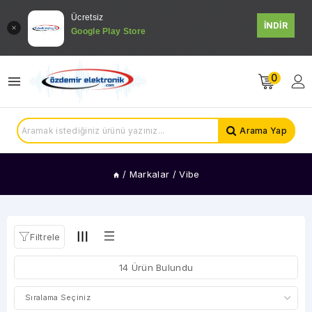
Ücretsiz
İNDİR
Google Play Store
KATEGORİLER
Telefon
0
Şarj
ve
Kabloları
Şarjlı
Arama Yap
Ürünler
Araç
Kayıt
/
Markalar
/
Vibe
Kameraları
Telefon,Tablet
Tutucular
Fener
Filtrele
Ve
Işıldaklar
14 Ürün Bulundu
Üniversal
Çerçeveler