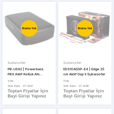
Ekipmanları
Seat
Stokta Yok
Stokta Yok
Subwoofer
Subwoofer
PB-US62 | Powerbass
EDS10ADSP-E4 | Edge 25
PBX Aktif Koltuk Altı
cm Aktif Dsp li Subwoofer
Subwoofer
Vibe
Vibe
Stok Kodu : ST-3247
Stok Kodu : ST-3248
Toptan Fiyatlar İçin
Toptan Fiyatlar İçin
Bayi Girişi Yapınız
Bayi Girişi Yapınız