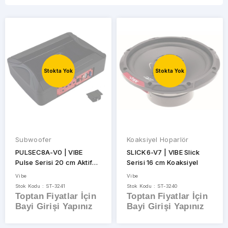
Tablet
Ekranlar
Fm
Transmitter
STOK
Oto
Teyp
DURUMU
Oto
Stokta Yok
Stokta Yok
Anfiler
Sadece
Dacia
Stoktakiler
Koaksiyel
Hoparlör
Koaksiyel
Hoparlör
Subwoofer
Koaksiyel Hoparlör
Subwoofer
PULSEC8A-V0 | VIBE
SLICK6-V7 | VIBE Slick
Pulse Serisi 20 cm Aktif
Serisi 16 cm Koaksiyel
Araca
Koltuk Altı Subwoofer
Özel
Vibe
Vibe
Hoparlör
Stok Kodu : ST-3241
Stok Kodu : ST-3240
Toptan Fiyatlar İçin
Toptan Fiyatlar İçin
Montaj
Bayi Girişi Yapınız
Bayi Girişi Yapınız
Ekipmanları
Montaj