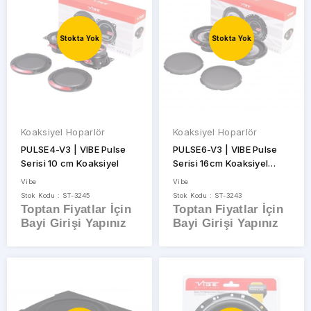
Stokta Yok
Stokta Yok
Koaksiyel Hoparlör
Koaksiyel Hoparlör
PULSE4-V3 | VIBE Pulse
PULSE6-V3 | VIBE Pulse
Serisi 10 cm Koaksiyel
Serisi 16cm Koaksiyel
Hoparlör
Vibe
Vibe
Stok Kodu : ST-3245
Stok Kodu : ST-3243
Toptan Fiyatlar İçin
Toptan Fiyatlar İçin
Bayi Girişi Yapınız
Bayi Girişi Yapınız