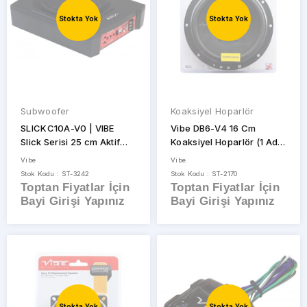
Stokta Yok
Stokta Yok
Subwoofer
Koaksiyel Hoparlör
SLICKC10A-V0 | VIBE
Vibe DB6-V4 16 Cm
Slick Serisi 25 cm Aktif
Koaksiyel Hoparlör (1 Adet
Koltuk Altı Subwoofer
Fiyatıdır)
Vibe
Vibe
Stok Kodu : ST-3242
Stok Kodu : ST-2170
Toptan Fiyatlar İçin
Toptan Fiyatlar İçin
Bayi Girişi Yapınız
Bayi Girişi Yapınız
Stokta Yok
Stokta Yok