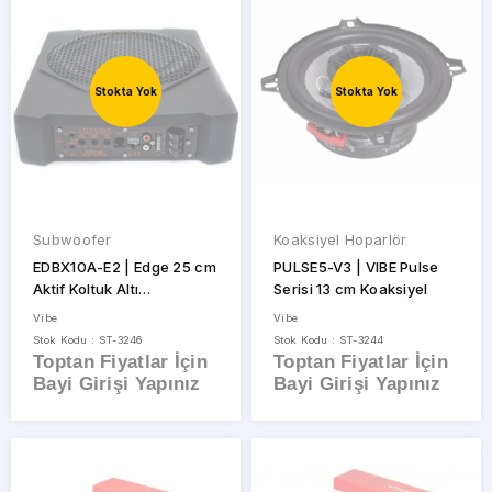
Stokta Yok
Stokta Yok
Subwoofer
Koaksiyel Hoparlör
EDBX10A-E2 | Edge 25 cm
PULSE5-V3 | VIBE Pulse
Aktif Koltuk Altı
Serisi 13 cm Koaksiyel
Subwoofer
Vibe
Vibe
Stok Kodu : ST-3246
Stok Kodu : ST-3244
Toptan Fiyatlar İçin
Toptan Fiyatlar İçin
Bayi Girişi Yapınız
Bayi Girişi Yapınız