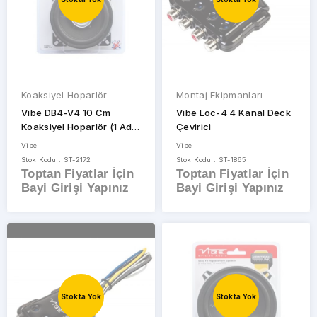
Koaksiyel Hoparlör
Montaj Ekipmanları
Vibe DB4-V4 10 Cm
Vibe Loc-4 4 Kanal Deck
Koaksiyel Hoparlör (1 Adet
Çevirici
Fiyatıdır)
Vibe
Vibe
Stok Kodu : ST-2172
Stok Kodu : ST-1865
Toptan Fiyatlar İçin
Toptan Fiyatlar İçin
Bayi Girişi Yapınız
Bayi Girişi Yapınız
Stokta Yok
Stokta Yok