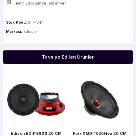
Temin Edildiğinde Haber Ver
Stok Kodu:
ST-1744
Markası:
Edison
Tavsiye Edilen Ürünler
S
Edison ED-PS800 20 CM
Forx XMD-1520Neo 20 CM