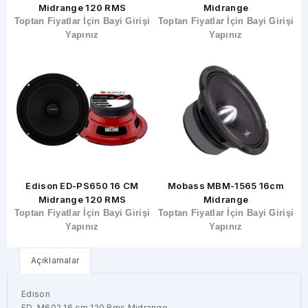
E
Midrange 120 RMS
Midrange
şi
Toptan Fiyatlar İçin Bayi Girişi
Toptan Fiyatlar İçin Bayi Girişi
T
Yapınız
Yapınız
Edison ED-PS650 16 CM
Mobass MBM-1565 16cm
Midrange 120 RMS
Midrange
şi
Toptan Fiyatlar İçin Bayi Girişi
Toptan Fiyatlar İçin Bayi Girişi
T
Yapınız
Yapınız
Açıklamalar
Edison
ED-M602 16 cm 120 Rms Midrange